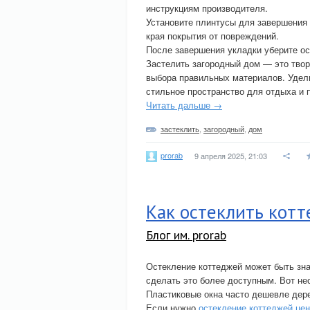
инструкциям производителя.
Установите плинтусы для завершения 
края покрытия от повреждений.
После завершения укладки уберите ос
Застелить загородный дом — это твор
выбора правильных материалов. Удел
стильное пространство для отдыха и 
Читать дальше →
застеклить
,
загородный
,
дом
prorab
9 апреля 2025, 21:03
Как остеклить котт
Блог им. prorab
Остекление коттеджей может быть зна
сделать это более доступным. Вот нес
Пластиковые окна часто дешевле дер
Если нужно
остекление коттеджей це