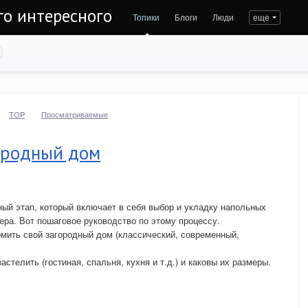
го интересного
Топики
Блоги
Люди
еще
TOP
Просматриваемые
городный дом
ый этап, который включает в себя выбор и укладку напольных
ера. Вот пошаговое руководство по этому процессу.
рмить свой загородный дом (классический, современный,
стелить (гостиная, спальня, кухня и т.д.) и каковы их размеры.