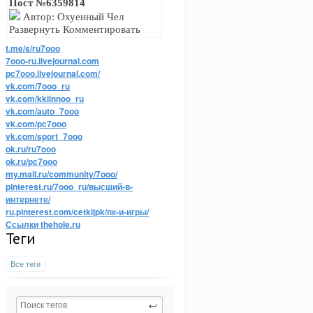
Пост №6359814
Автор: Охуенный Чел
Развернуть Комментировать
t.me/s/ru7ooo
7ooo-ru.livejournal.com
pc7ooo.livejournal.com/
vk.com/7ooo_ru
vk.com/kkiinnoo_ru
vk.com/auto_7ooo
vk.com/pc7ooo
vk.com/sport_7ooo
ok.ru/ru7ooo
ok.ru/pc7ooo
my.mail.ru/community/7ooo/
pinterest.ru/7ooo_ru/высший-в-
интернете/
ru.pinterest.com/cetkijpk/пк-и-игры/
Ссылки thehole.ru
Теги
Все теги