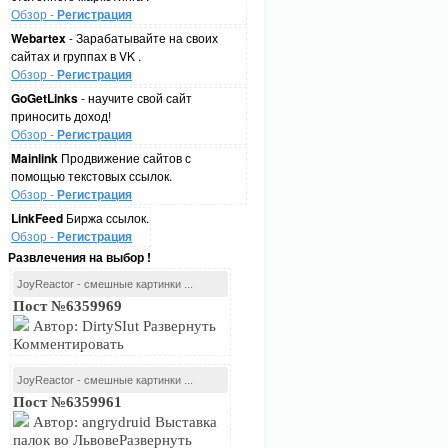
Обзор -
Регистрация
Webartex
- Зарабатывайте на своих
сайтах и группах в VK .
Обзор -
Регистрация
GoGetLinks
- научите свой сайт
приносить доход!
Обзор -
Регистрация
Mainlink
Продвижение сайтов с
помощью текстовых ссылок.
Обзор -
Регистрация
LinkFeed
Биржа ссылок.
Обзор -
Регистрация
Развлечения на выбор !
JoyReactor - смешные картинки ...
Пост №6359969
Автор: DirtySIut Развернуть
Комментировать
JoyReactor - смешные картинки ...
Пост №6359961
Автор: angrydruid Выставка
палок во ЛьвовеРазвернуть