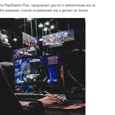
и PlayStation Plus, предлагают доступ к библиотекам игр за
о изменяет способ потребления игр и делает их более