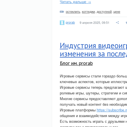
Читать дальше →
остеклить
,
коттеджи
,
доступной
,
цене
prorab
9 апреля 2025, 09:51
Индустрия видеоиг
изменения за посл
Блог им. prorab
Игровые сервисы стали гораздо больш
ключевых аспектов, которые иллюстр
Игровые сервисы теперь предлагают ш
ролевые игры, шутеры, стратегии и с
Многие сервисы предоставляют дополн
получать новый контент без необходи
Игровые платформы
https://subscribe.
общения и взаимодействия между игр
Есть возможность играть с друзьями 
доступными и привлекательными.