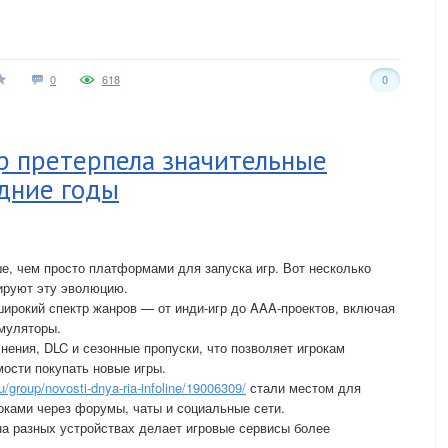
0
618
0
р претерпела значительные
едние годы
е, чем просто платформами для запуска игр. Вот несколько
ируют эту эволюцию.
ирокий спектр жанров — от инди-игр до AAA-проектов, включая
имуляторы.
ения, DLC и сезонные пропуски, что позволяет игрокам
мости покупать новые игры.
ru/group/novosti-dnya-ria-infoline/19006309/
стали местом для
оками через форумы, чаты и социальные сети.
на разных устройствах делает игровые сервисы более