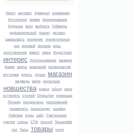
Yeezy
автомат
Адмирал
алюминия
Аутсорсинг
ближе
бронирование
будущее
всех
выбрать
Геймеры
гидравлической
гранит
делают
заказывать
значение
значительные
игр
игровой
игроков
игры
изготовления
имеет
имен
Индустрия
интерес
казино
Использование
Какие
карты
компаний
космонавтом
магазин
коттеджи
купить
лучше
медведь
мире
несколько
новшества
новых
обзор
окна
остеклить
отелей
Открытие
помощью
Почему
предречено
приложений
применять
происходит
размер
Райская
руны
сайт
Светильник
сделок
слоны
СПб
способ
Тинькофф
товары
тип
Типы
услуг