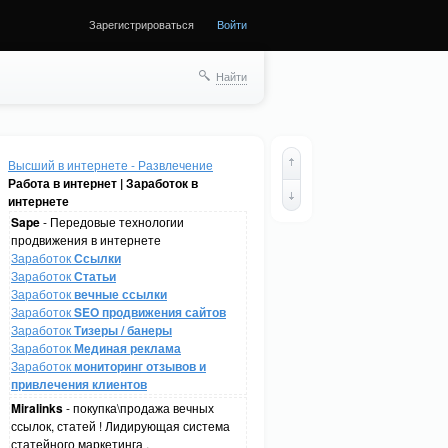
Зарегистрироваться
Войти
Найти
Высший в интернете - Развлечение
Работа в интернет | Заработок в
интернете
Sape
- Передовые технологии
продвижения в интернете
Заработок
Ссылки
Заработок
Статьи
Заработок
вечные ссылки
Заработок
SEO продвижения сайтов
Заработок
Тизеры / банеры
Заработок
Мединая реклама
Заработок
мониторинг отзывов и
привлечения клиентов
Miralinks
- покупка\продажа вечных
ссылок, статей ! Лидирующая система
статейного маркетинга .