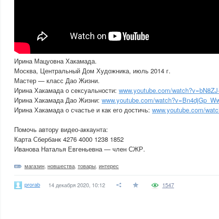
Ирина Мацуовна Хакамада.
Москва, Центральный Дом Художника, июль 2014 г.
Мастер — класс Дао Жизни.
Ирина Хакамада о сексуальности:
www.youtube.com/watch?v=bN8ZJ
Ирина Хакамада Дао Жизни:
www.youtube.com/watch?v=Bn4djGp_W
Ирина Хакамада о счастье и как его достичь:
www.youtube.com/wat
Помочь автору видео-аккаунта:
Карта Сбербанк 4276 4000 1238 1852
Иванова Наталья Евгеньевна — член СЖР.
магазин
,
новшества
,
товары
,
интерес
prorab
14 декабря 2020, 10:12
1547