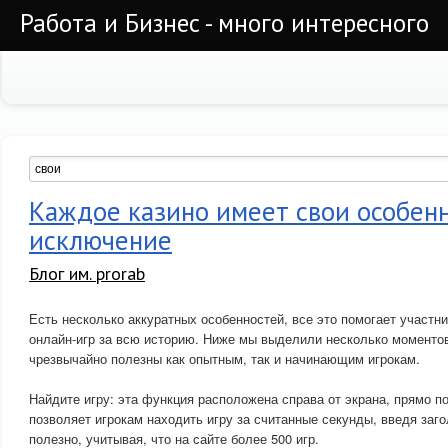
Работа и Бизнес - много интересного
Каждое казино имеет свои особенн
исключение
Блог им. prorab
Есть несколько аккуратных особенностей, все это помогает участн
онлайн-игр за всю историю. Ниже мы выделили несколько моментов
чрезвычайно полезны как опытным, так и начинающим игрокам.
Найдите игру: эта функция расположена справа от экрана, прямо п
позволяет игрокам находить игру за считанные секунды, введя заг
полезно, учитывая, что на сайте более 500 игр.