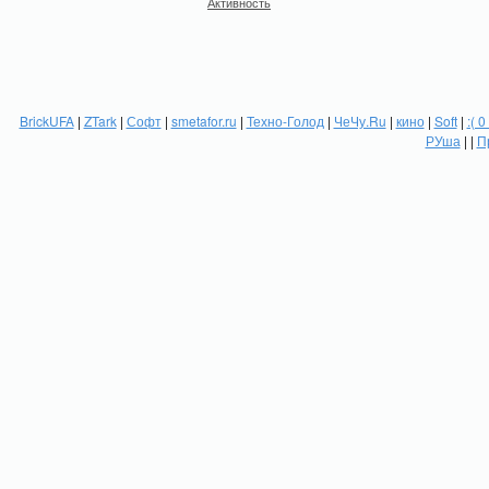
Активность
BrickUFA
|
ZTark
|
Софт
|
smetafor.ru
|
Техно-Голод
|
ЧеЧу.Ru
|
кино
|
Soft
|
:( 0
РУша
| |
П