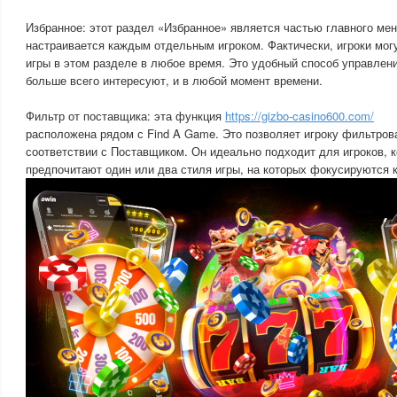
Избранное: этот раздел «Избранное» является частью главного ме
настраивается каждым отдельным игроком. Фактически, игроки мог
игры в этом разделе в любое время. Это удобный способ управлени
больше всего интересуют, и в любой момент времени.
Фильтр от поставщика: эта функция
https://gizbo-casino600.com/
расположена рядом с Find A Game. Это позволяет игроку фильтрова
соответствии с Поставщиком. Он идеально подходит для игроков, 
предпочитают один или два стиля игры, на которых фокусируются 