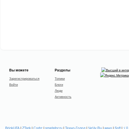
Вы можете
Разделы
Зарегистрироваться
Топики
Войти
Блоги
Люди
Активность
BrickUFA
|
ZTark
|
Софт
|
smetafor.ru
|
Техно-Голод
|
ЧеЧу.Ru
|
кино
|
Soft
|
:( 0