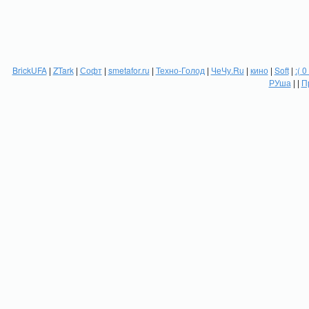
BrickUFA
|
ZTark
|
Софт
|
smetafor.ru
|
Техно-Голод
|
ЧеЧу.Ru
|
кино
|
Soft
|
:( 0
РУша
| |
П