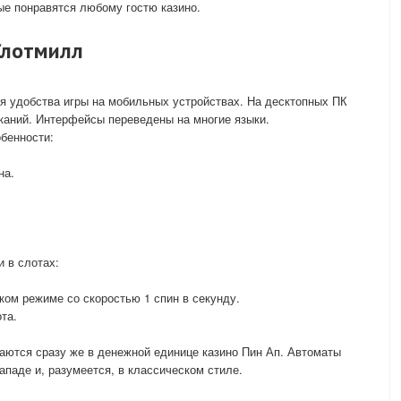
ые понравятся любому гостю казино.
Слотмилл
я удобства игры на мобильных устройствах. На десктопных ПК
еканий. Интерфейсы переведены на многие языки.
обенности:
на.
и в слотах:
ком режиме со скоростью 1 спин в секунду.
та.
аются сразу же в денежной единице казино Пин Ап. Автоматы
ападе и, разумеется, в классическом стиле.