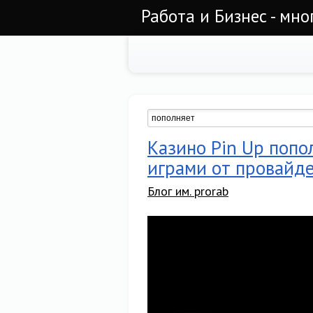
Работа и Бизнес - мно
Казино Pin Up попо
играми от провайд
Блог им. prorab