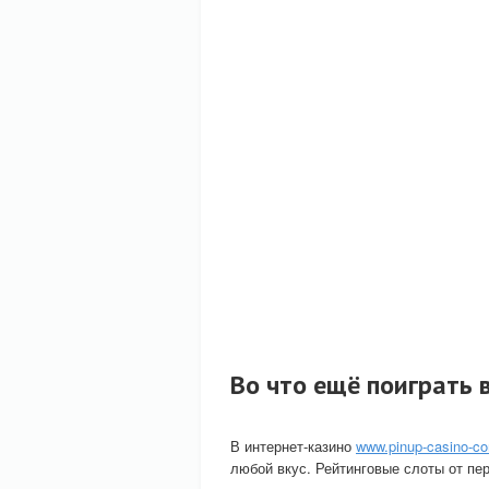
Во что ещё поиграть в
В интернет-казино
www.pinup-casino-co
любой вкус. Рейтинговые слоты от пе