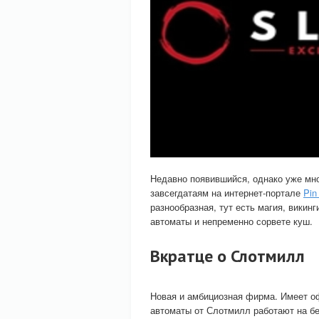
Недавно появившийся, однако уже мн
завсегдатаям на интернет-портале
Pin
разнообразная, тут есть магия, викин
автоматы и непременно сорвете куш.
Вкратце о Слотмилл
Новая и амбициозная фирма. Имеет оф
автоматы от Слотмилл работают на бе