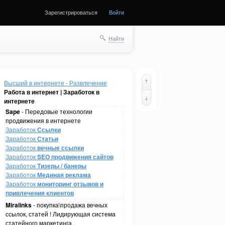
Зарегистрироваться
Войти
Найти
Высший в интернете - Развлечение
Работа в интернет | Заработок в
интернете
Sape
- Передовые технологии
продвижения в интернете
Заработок
Ссылки
Заработок
Статьи
Заработок
вечные ссылки
Заработок
SEO продвижения сайтов
Заработок
Тизеры / банеры
Заработок
Мединая реклама
Заработок
мониторинг отзывов и
привлечения клиентов
Miralinks
- покупка\продажа вечных
ссылок, статей ! Лидирующая система
статейного маркетинга .