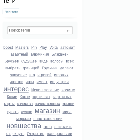
Теги
Все теги
boost
Masters
Pin
Play
Volta
автомат
азартный
алюминия
Блэкджек
брусьев
будущее
виде
волосы
всех
выбрать
границей
Грузчики
делают
значение
игр
игровой
игровых
игроков
игры
имеет
индустрии
интерес
казино
Использование
Какие
Какое
картинках
карточных
карты
качества
качественных
крыши
магазин
купить
лучше
мира
морские
нанотехнологии
новшества
окна
остеклить
отдохнуть
Открытие
панорамными