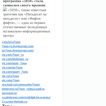
программа «5050» стала
символом своего времени
«5050», также известная
зрителям как «Пятьдесят на
пятьдесят» или «Фифти-
фифти», — одна из первых
отечественных молодёжных
музыкально-информационных
програ
t.me/s/ru7ooo
7ooo-ru.livejournal.com
pc7ooo.livejournal.com/
vk.com/7ooo_ru
vk.com/kkiinnoo_ru
vk.com/auto_7ooo
vk.com/pc7ooo
vk.com/sport_7ooo
ok.ru/ru7ooo
ok.ru/pc7ooo
my.mail.ru/community/7ooo/
pinterest.ru/7ooo_ru/высший-в-
интернете/
ru.pinterest.com/cetkijpk/пк-и-игры/
Ссылки thehole.ru